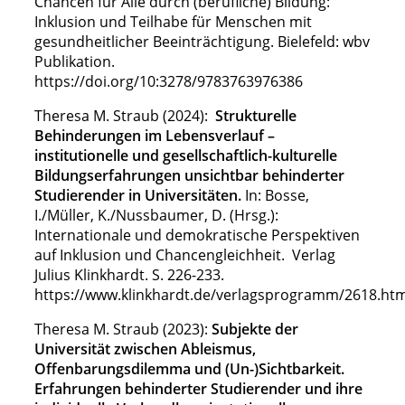
Chancen für Alle durch (berufliche) Bildung:
Inklusion und Teilhabe für Menschen mit
gesundheitlicher Beeinträchtigung. Bielefeld: wbv
Publikation.
https://doi.org/10:3278/9783763976386
Theresa M. Straub (2024):
Strukturelle
Behinderungen im Lebensverlauf –
institutionelle und gesellschaftlich-kulturelle
Bildungserfahrungen unsichtbar behinderter
Studierender in Universitäten.
In: Bosse,
I./Müller, K./Nussbaumer, D. (Hrsg.):
Internationale und demokratische Perspektiven
auf Inklusion und Chancengleichheit. Verlag
Julius Klinkhardt. S. 226-233.
https://www.klinkhardt.de/verlagsprogramm/2618.htm
Theresa M. Straub (2023):
Subjekte der
Universität zwischen Ableismus,
Offenbarungsdilemma und (Un-)Sicht
barkeit.
Erfahrungen behinderter Studierender und ihre