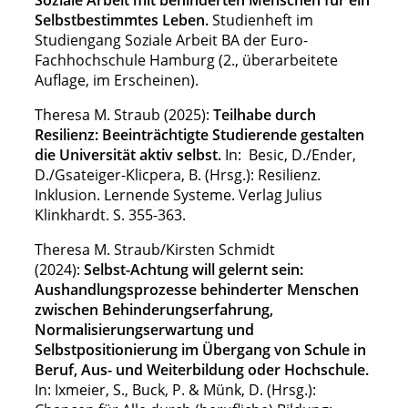
Soziale Arbeit mit behinderten Menschen für ein
Selbstbestimmtes Leben
.
Studienheft im
Studiengang Soziale Arbeit BA der Euro-
Fachhochschule Hamburg (2., überarbeitete
Auflage, im Erscheinen).
Theresa M. Straub (2025):
Teilhabe durch
Resilienz: Beeinträchtigte Studierende gestalten
die Universität aktiv selbst.
In: Besic, D./Ender,
D./Gsateiger-Klicpera, B. (Hrsg.): Resilienz.
Inklusion. Lernende Systeme. Verlag Julius
Klinkhardt. S. 355-363.
Theresa M. Straub/Kirsten Schmidt
(2024):
Selbst-Achtung will gelernt sein:
Aushandlungsprozesse behinderter Menschen
zwischen Behinderungserfahrung,
Normalisierungserwartung und
Selbstpositionierung im Übergang von Schule in
Beruf, Aus- und Weiterbildung oder Hochschule.
In: Ixmeier, S., Buck, P. & Münk, D. (Hrsg.):