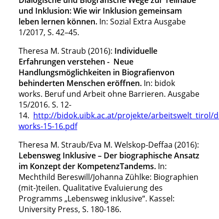
Dialogische und Biografische Wege zur Teilhabe
und Inklusion: Wie wir Inklusion gemeinsam
leben lernen können.
In: Sozial Extra Ausgabe
1/2017, S. 42–45.
Theresa M. Straub (2016):
Individuelle
Erfahrungen verstehen - Neue
Handlungsmöglichkeiten in Biografienvon
behinderten Menschen eröffnen.
In: bidok
works. Beruf und Arbeit ohne Barrieren. Ausgabe
15/2016. S. 12-
14.
http://bidok.uibk.ac.at/projekte/arbeitswelt_tirol
works-15-16.pdf
Theresa M. Straub/Eva M. Welskop-Deffaa (2016):
Lebensweg Inklusive – Der biographische Ansatz
im Konzept der KompetenzTandems.
In:
Mechthild Bereswill/Johanna Zühlke: Biographien
(mit-)teilen. Qualitative Evaluierung des
Programms „Lebensweg inklusive“. Kassel:
University Press, S. 180-186.